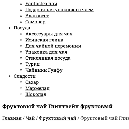
Fantastea чай
Подарочная упаковка с чаем
Благовест
Самовар
Посуда
Аксессуары для чая
Исинская глина
Для чайной церемонии
Упаковка для чая
Стеклянная посуда
Турки
Чайники Гунфу
Сладости
Сахар
Мармелад
Шоколад
Фруктовый чай Глинтвейн фруктовый
Главная
/
Чай
/
Фруктовый чай
/
Фруктовый чай Гли