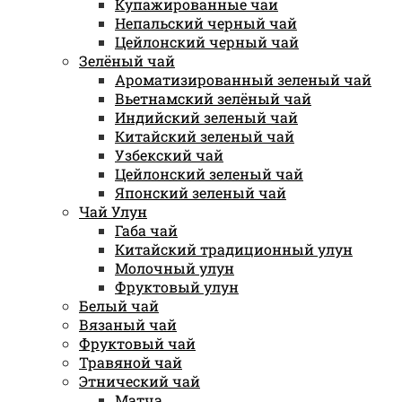
Купажированные чаи
Непальский черный чай
Цейлонский черный чай
Зелёный чай
Ароматизированный зеленый чай
Вьетнамский зелёный чай
Индийский зеленый чай
Китайский зеленый чай
Узбекский чай
Цейлонский зеленый чай
Японский зеленый чай
Чай Улун
Габа чай
Китайский традиционный улун
Молочный улун
Фруктовый улун
Белый чай
Вязаный чай
Фруктовый чай
Травяной чай
Этнический чай
Матча