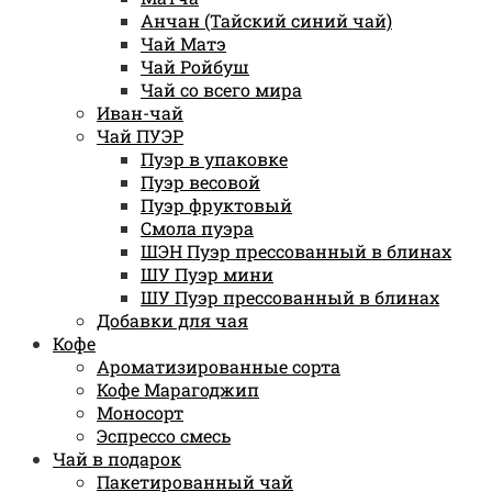
Анчан (Тайский синий чай)
Чай Матэ
Чай Ройбуш
Чай со всего мира
Иван-чай
Чай ПУЭР
Пуэр в упаковке
Пуэр весовой
Пуэр фруктовый
Смола пуэра
ШЭН Пуэр прессованный в блинах
ШУ Пуэр мини
ШУ Пуэр прессованный в блинах
Добавки для чая
Кофе
Ароматизированные сорта
Кофе Марагоджип
Моносорт
Эспрессо смесь
Чай в подарок
Пакетированный чай