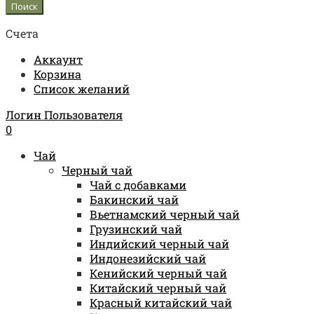
Счета
Аккаунт
Корзина
Список желаний
Логин Пользователя
0
Чай
Черный чай
Чай с добавками
Бакинский чай
Вьетнамский черный чай
Грузинский чай
Индийский черный чай
Индонезийский чай
Кенийский черный чай
Китайский черный чай
Красный китайский чай