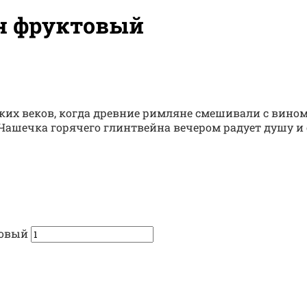
н фруктовый
их веков, когда древние римляне смешивали с вином 
Чашечка горячего глинтвейна вечером радует душу и с
товый