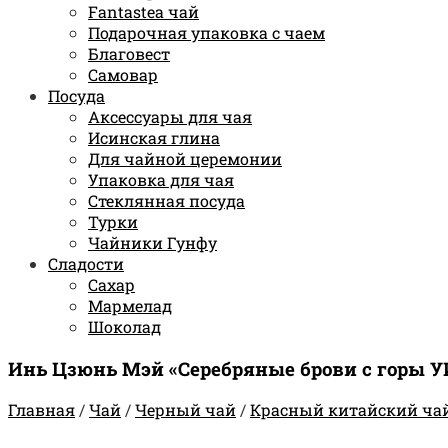
Fantastea чай
Подарочная упаковка с чаем
Благовест
Самовар
Посуда
Аксессуары для чая
Исинская глина
Для чайной церемонии
Упаковка для чая
Стеклянная посуда
Турки
Чайники Гунфу
Сладости
Сахар
Мармелад
Шоколад
Инь Цзюнь Мэй «Серебряные брови с горы У
Главная
/
Чай
/
Черный чай
/
Красный китайский ча