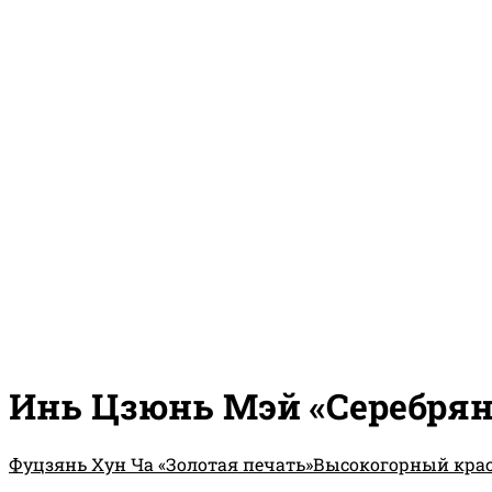
Инь Цзюнь Мэй «Серебрян
Фуцзянь Хун Ча «Золотая печать»
Высокогорный крас