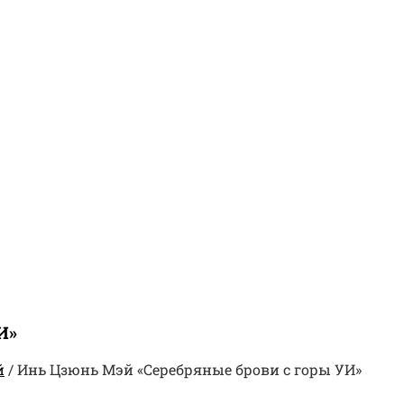
И»
й
/
Инь Цзюнь Мэй «Серебряные брови с горы УИ»