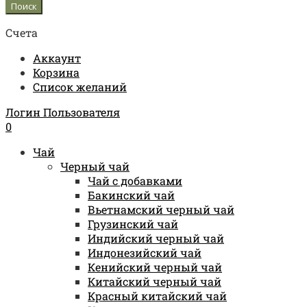
Счета
Аккаунт
Корзина
Список желаний
Логин Пользователя
0
Чай
Черный чай
Чай с добавками
Бакинский чай
Вьетнамский черный чай
Грузинский чай
Индийский черный чай
Индонезийский чай
Кенийский черный чай
Китайский черный чай
Красный китайский чай