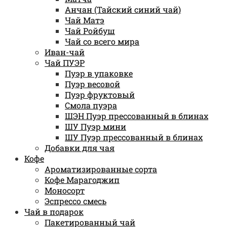
Анчан (Тайский синий чай)
Чай Матэ
Чай Ройбуш
Чай со всего мира
Иван-чай
Чай ПУЭР
Пуэр в упаковке
Пуэр весовой
Пуэр фруктовый
Смола пуэра
ШЭН Пуэр прессованный в блинах
ШУ Пуэр мини
ШУ Пуэр прессованный в блинах
Добавки для чая
Кофе
Ароматизированные сорта
Кофе Марагоджип
Моносорт
Эспрессо смесь
Чай в подарок
Пакетированный чай