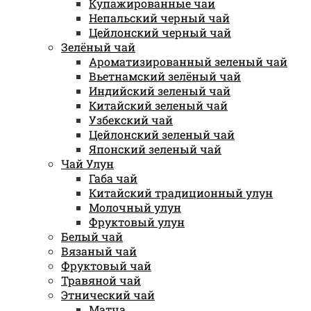
Купажированные чаи
Непальский черный чай
Цейлонский черный чай
Зелёный чай
Ароматизированный зеленый чай
Вьетнамский зелёный чай
Индийский зеленый чай
Китайский зеленый чай
Узбекский чай
Цейлонский зеленый чай
Японский зеленый чай
Чай Улун
Габа чай
Китайский традиционный улун
Молочный улун
Фруктовый улун
Белый чай
Вязаный чай
Фруктовый чай
Травяной чай
Этнический чай
Матча