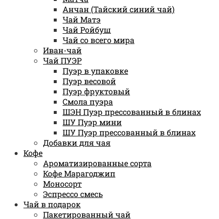
Анчан (Тайский синий чай)
Чай Матэ
Чай Ройбуш
Чай со всего мира
Иван-чай
Чай ПУЭР
Пуэр в упаковке
Пуэр весовой
Пуэр фруктовый
Смола пуэра
ШЭН Пуэр прессованный в блинах
ШУ Пуэр мини
ШУ Пуэр прессованный в блинах
Добавки для чая
Кофе
Ароматизированные сорта
Кофе Марагоджип
Моносорт
Эспрессо смесь
Чай в подарок
Пакетированный чай