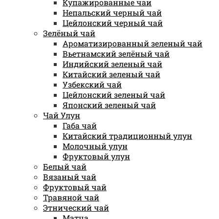
Купажированные чаи
Непальский черный чай
Цейлонский черный чай
Зелёный чай
Ароматизированный зеленый чай
Вьетнамский зелёный чай
Индийский зеленый чай
Китайский зеленый чай
Узбекский чай
Цейлонский зеленый чай
Японский зеленый чай
Чай Улун
Габа чай
Китайский традиционный улун
Молочный улун
Фруктовый улун
Белый чай
Вязаный чай
Фруктовый чай
Травяной чай
Этнический чай
Матча