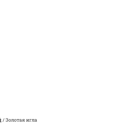
й
/
Золотая игла