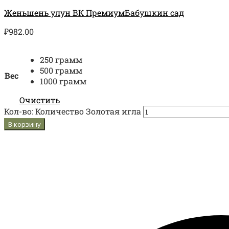
Женьшень улун ВК Премиум
Бабушкин сад
₽
982.00
250 грамм
500 грамм
Вес
1000 грамм
Очистить
Кол-во:
Количество Золотая игла
В корзину