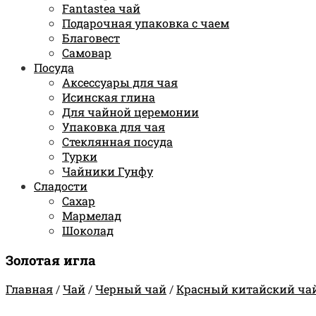
Fantastea чай
Подарочная упаковка с чаем
Благовест
Самовар
Посуда
Аксессуары для чая
Исинская глина
Для чайной церемонии
Упаковка для чая
Стеклянная посуда
Турки
Чайники Гунфу
Сладости
Сахар
Мармелад
Шоколад
Золотая игла
Главная
/
Чай
/
Черный чай
/
Красный китайский ча