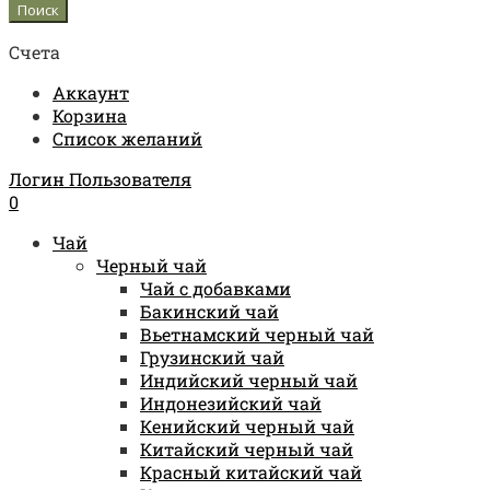
Счета
Аккаунт
Корзина
Список желаний
Логин Пользователя
0
Чай
Черный чай
Чай с добавками
Бакинский чай
Вьетнамский черный чай
Грузинский чай
Индийский черный чай
Индонезийский чай
Кенийский черный чай
Китайский черный чай
Красный китайский чай