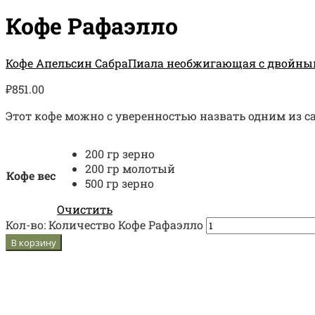
Кофе Рафаэлло
Кофе Апельсин Сабра
Пиала необжигающая с двойными
₽
851.00
Этот кофе можно с уверенностью назвать одним из
200 гр зерно
200 гр молотый
Кофе вес
500 гр зерно
Очистить
Кол-во:
Количество Кофе Рафаэлло
В корзину