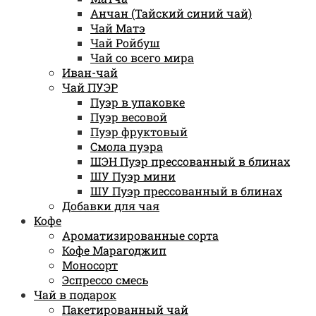
Анчан (Тайский синий чай)
Чай Матэ
Чай Ройбуш
Чай со всего мира
Иван-чай
Чай ПУЭР
Пуэр в упаковке
Пуэр весовой
Пуэр фруктовый
Смола пуэра
ШЭН Пуэр прессованный в блинах
ШУ Пуэр мини
ШУ Пуэр прессованный в блинах
Добавки для чая
Кофе
Ароматизированные сорта
Кофе Марагоджип
Моносорт
Эспрессо смесь
Чай в подарок
Пакетированный чай