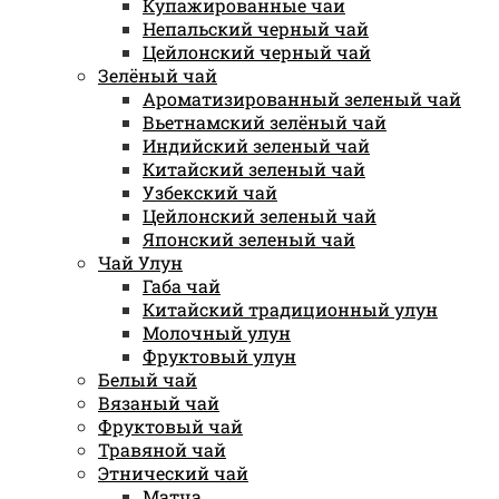
Купажированные чаи
Непальский черный чай
Цейлонский черный чай
Зелёный чай
Ароматизированный зеленый чай
Вьетнамский зелёный чай
Индийский зеленый чай
Китайский зеленый чай
Узбекский чай
Цейлонский зеленый чай
Японский зеленый чай
Чай Улун
Габа чай
Китайский традиционный улун
Молочный улун
Фруктовый улун
Белый чай
Вязаный чай
Фруктовый чай
Травяной чай
Этнический чай
Матча