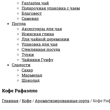
Fantastea чай
Подарочная упаковка с чаем
Благовест
Самовар
Посуда
Аксессуары для чая
Исинская глина
Для чайной церемонии
Упаковка для чая
Стеклянная посуда
Турки
Чайники Гунфу
Сладости
Сахар
Мармелад
Шоколад
Кофе Рафаэлло
Главная
/
Кофе
/
Ароматизированные сорта
/
Кофе Ра