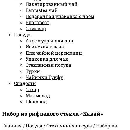
Пакетированный чай
Fantastea чай
Подарочная упаковка с чаем
Благовест
Самовар
Посуда
Аксессуары для чая
Исинская глина
Для чайной церемонии
Упаковка для чая
Стеклянная посуда
Турки
Чайники Гунфу
Сладости
Сахар
Мармелад
Шоколад
Набор из рифленого стекла «Кавай»
Главная
/
Посуда
/
Стеклянная посуда
/
Набор из