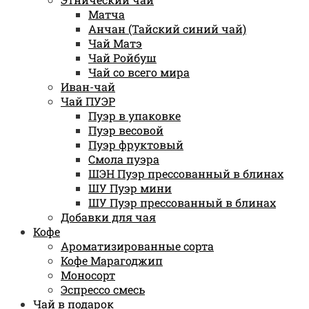
Матча
Анчан (Тайский синий чай)
Чай Матэ
Чай Ройбуш
Чай со всего мира
Иван-чай
Чай ПУЭР
Пуэр в упаковке
Пуэр весовой
Пуэр фруктовый
Смола пуэра
ШЭН Пуэр прессованный в блинах
ШУ Пуэр мини
ШУ Пуэр прессованный в блинах
Добавки для чая
Кофе
Ароматизированные сорта
Кофе Марагоджип
Моносорт
Эспрессо смесь
Чай в подарок