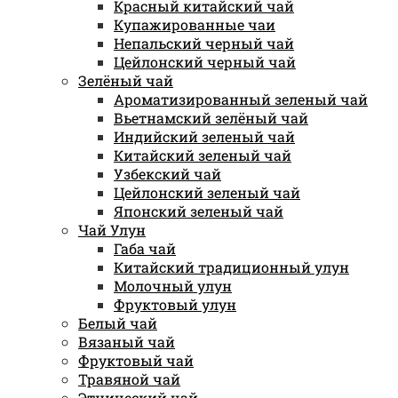
Красный китайский чай
Купажированные чаи
Непальский черный чай
Цейлонский черный чай
Зелёный чай
Ароматизированный зеленый чай
Вьетнамский зелёный чай
Индийский зеленый чай
Китайский зеленый чай
Узбекский чай
Цейлонский зеленый чай
Японский зеленый чай
Чай Улун
Габа чай
Китайский традиционный улун
Молочный улун
Фруктовый улун
Белый чай
Вязаный чай
Фруктовый чай
Травяной чай
Этнический чай