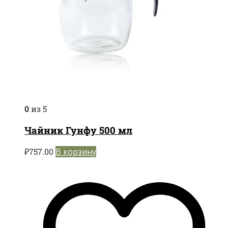
0
из 5
Чайник Гунфу 500 мл
₽
757.00
В корзину