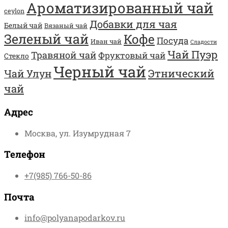
Ароматизированный чай
ceylon
Добавки для чая
Белый чай
Вязаный чай
Зеленый чай
Кофе
Посуда
Иван чай
Сладости
Чай Пуэр
Травяной чай
Фруктовый чай
Стекло
Черный чай
Этнический
Чай Улун
чай
Адрес
Москва, ул. Изумрудная 7
Телефон
+7(985) 766-50-86
Почта
info@polyanapodarkov.ru