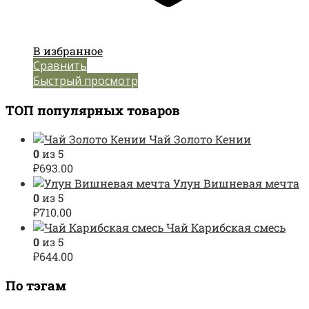
В избранное
Сравнить
Быстрый просмотр
ТОП популярных товаров
Чай Золото Кении
0
из 5
₽
693.00
Улун Вишневая мечта
0
из 5
₽
710.00
Чай Карибская смесь
0
из 5
₽
644.00
По тэгам