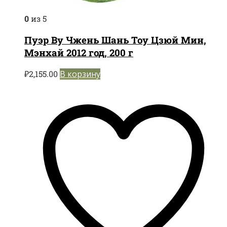
0
из 5
Пуэр Ву Чжень Шань Тоу Цзюй Мин,
Мэнхай 2012 год, 200 г
₽
2,155.00
В корзину