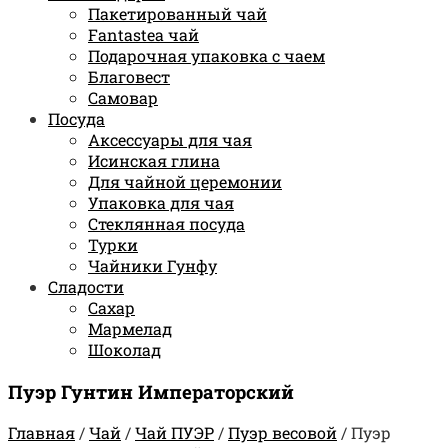
Пакетированный чай
Fantastea чай
Подарочная упаковка с чаем
Благовест
Самовар
Посуда
Аксессуары для чая
Исинская глина
Для чайной церемонии
Упаковка для чая
Стеклянная посуда
Турки
Чайники Гунфу
Сладости
Сахар
Мармелад
Шоколад
Пуэр Гунтин Императорский
Главная
/
Чай
/
Чай ПУЭР
/
Пуэр весовой
/
Пуэр