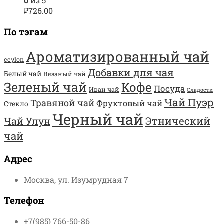
0
из 5
₽
726.00
По тэгам
Ароматизированный чай
ceylon
Добавки для чая
Белый чай
Вязаный чай
Зеленый чай
Кофе
Посуда
Иван чай
Сладости
Чай Пуэр
Травяной чай
Фруктовый чай
Стекло
Черный чай
Этнический
Чай Улун
чай
Адрес
Москва, ул. Изумрудная 7
Телефон
+7(985) 766-50-86