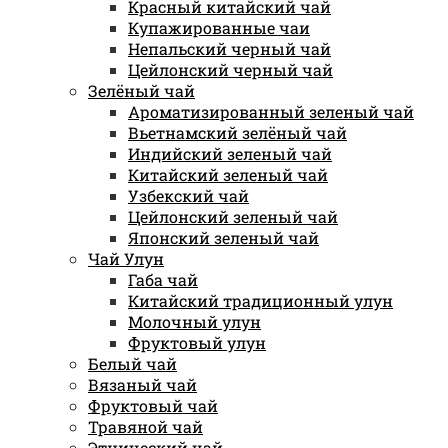
Красный китайский чай
Купажированные чаи
Непальский черный чай
Цейлонский черный чай
Зелёный чай
Ароматизированный зеленый чай
Вьетнамский зелёный чай
Индийский зеленый чай
Китайский зеленый чай
Узбекский чай
Цейлонский зеленый чай
Японский зеленый чай
Чай Улун
Габа чай
Китайский традиционный улун
Молочный улун
Фруктовый улун
Белый чай
Вязаный чай
Фруктовый чай
Травяной чай
Этнический чай