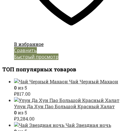
В избранное
Сравнить
Быстрый просмотр
ТОП популярных товаров
Чай Черный Махаон
0
из 5
₽
817.00
Улун Да Хун Пао Большой Красный Халат
0
из 5
₽
3,284.00
Чай Звездная ночь