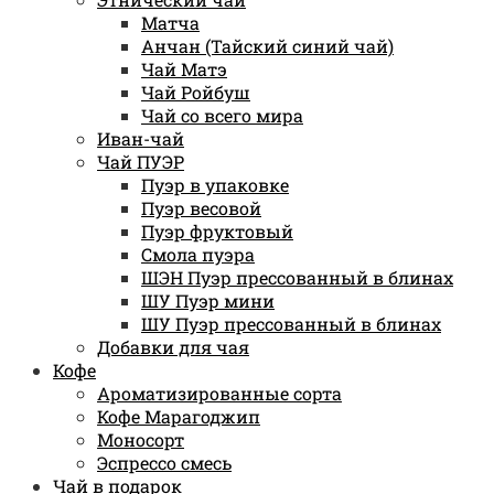
Матча
Анчан (Тайский синий чай)
Чай Матэ
Чай Ройбуш
Чай со всего мира
Иван-чай
Чай ПУЭР
Пуэр в упаковке
Пуэр весовой
Пуэр фруктовый
Смола пуэра
ШЭН Пуэр прессованный в блинах
ШУ Пуэр мини
ШУ Пуэр прессованный в блинах
Добавки для чая
Кофе
Ароматизированные сорта
Кофе Марагоджип
Моносорт
Эспрессо смесь
Чай в подарок