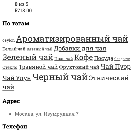
0
из 5
₽
718.00
По тэгам
Ароматизированный чай
ceylon
Добавки для чая
Белый чай
Вязаный чай
Зеленый чай
Кофе
Посуда
Иван чай
Сладости
Чай Пуэр
Травяной чай
Фруктовый чай
Стекло
Черный чай
Этнический
Чай Улун
чай
Адрес
Москва, ул. Изумрудная 7
Телефон