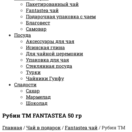
Пакетированный чай
Fantastea чай
Подарочная упаковка с чаем
Благовест
Самовар
Посуда
Аксессуары для чая
Исинская глина
Для чайной церемонии
Упаковка для чая
Стеклянная посуда
Турки
Чайники Гунфу
Сладости
Сахар
Мармелад
Шоколад
Рубин TM FANTASTEA 50 гр
Главная
/
Чай в подарок
/
Fantastea чай
/
Рубин TM