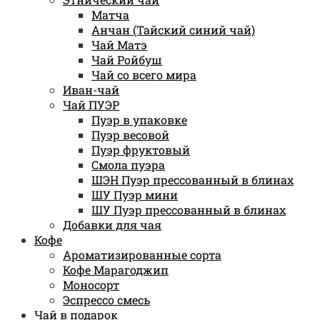
Матча
Анчан (Тайский синий чай)
Чай Матэ
Чай Ройбуш
Чай со всего мира
Иван-чай
Чай ПУЭР
Пуэр в упаковке
Пуэр весовой
Пуэр фруктовый
Смола пуэра
ШЭН Пуэр прессованный в блинах
ШУ Пуэр мини
ШУ Пуэр прессованный в блинах
Добавки для чая
Кофе
Ароматизированные сорта
Кофе Марагоджип
Моносорт
Эспрессо смесь
Чай в подарок