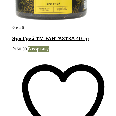
0
из 5
Эрл Грей TM FANTASTEA 40 гр
₽
160.00
В корзину