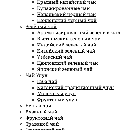
Красный китайский чай
Купажированные чаи
Непальский черный чай
Цейлонский черный чай
Зелёный чай
Ароматизированный зеленый чай
Вьетнамский зелёный чай
Индийский зеленый чай
Китайский зеленый чай
Узбекский чай
Цейлонский зеленый чай
Японский зеленый чай
Чай Улун
Габа чай
Китайский традиционный улун
Молочный улун
Фруктовый улун
Белый чай
Вязаный чай
Фруктовый чай
Травяной чай
Этнический чай