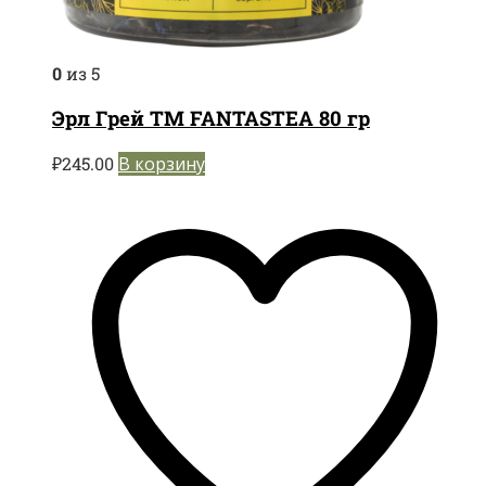
0
из 5
Эрл Грей TM FANTASTEA 80 гр
₽
245.00
В корзину