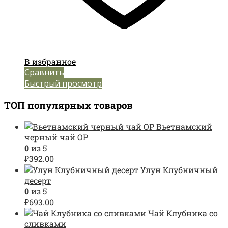
В избранное
Сравнить
Быстрый просмотр
ТОП популярных товаров
Вьетнамский
черный чай OP
0
из 5
₽
392.00
Улун Клубничный
десерт
0
из 5
₽
693.00
Чай Клубника со
сливками