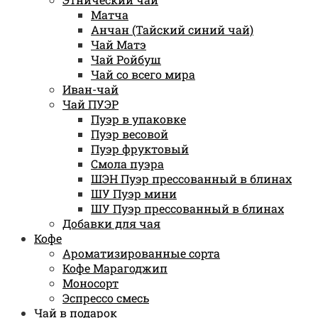
Матча
Анчан (Тайский синий чай)
Чай Матэ
Чай Ройбуш
Чай со всего мира
Иван-чай
Чай ПУЭР
Пуэр в упаковке
Пуэр весовой
Пуэр фруктовый
Смола пуэра
ШЭН Пуэр прессованный в блинах
ШУ Пуэр мини
ШУ Пуэр прессованный в блинах
Добавки для чая
Кофе
Ароматизированные сорта
Кофе Марагоджип
Моносорт
Эспрессо смесь
Чай в подарок