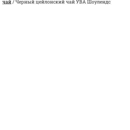
чай
/
Черный цейлонский чай УВА Шоулендс