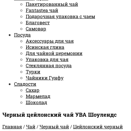
Пакетированный чай
Fantastea чай
Подарочная упаковка с чаем
Благовест
Самовар
Посуда
Аксессуары для чая
Исинская глина
Для чайной церемонии
Упаковка для чая
Стеклянная посуда
Турки
Чайники Гунфу
Сладости
Сахар
Мармелад
Шоколад
Черный цейлонский чай УВА Шоулендс
Главная
/
Чай
/
Черный чай
/
Цейлонский черный