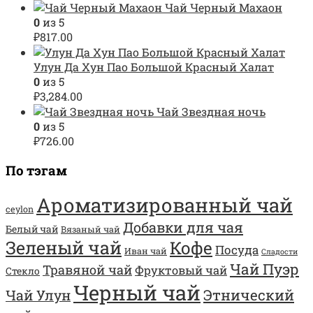
Чай Черный Махаон
0
из 5
₽
817.00
Улун Да Хун Пао Большой Красный Халат
0
из 5
₽
3,284.00
Чай Звездная ночь
0
из 5
₽
726.00
По тэгам
Ароматизированный чай
ceylon
Добавки для чая
Белый чай
Вязаный чай
Зеленый чай
Кофе
Посуда
Иван чай
Сладости
Чай Пуэр
Травяной чай
Фруктовый чай
Стекло
Черный чай
Этнический
Чай Улун