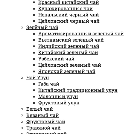
Красный китайский чай
Купажированные чаи
Непальский черный чай
Цейлонский черный чай
Зелёный чай
Ароматизированный зеленый чай
Вьетнамский зелёный чай
Индийский зеленый чай
Китайский зеленый чай
Узбекский чай
Цейлонский зеленый чай
Японский зеленый чай
Чай Улун
Габа чай
Китайский традиционный улун
Молочный улун
Фруктовый улун
Белый чай
Вязаный чай
Фруктовый чай
Травяной чай
Этнический чай