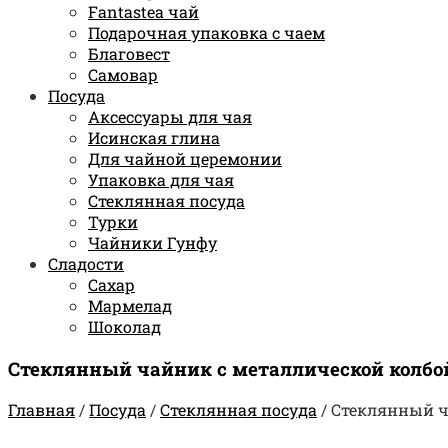
Fantastea чай
Подарочная упаковка с чаем
Благовест
Самовар
Посуда
Аксессуары для чая
Исинская глина
Для чайной церемонии
Упаковка для чая
Стеклянная посуда
Турки
Чайники Гунфу
Сладости
Сахар
Мармелад
Шоколад
Стеклянный чайник с металлической колбо
Главная
/
Посуда
/
Стеклянная посуда
/
Стеклянный ч