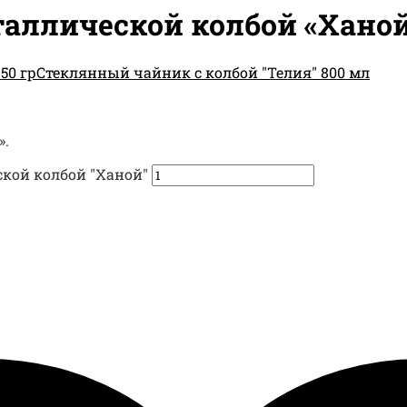
аллической колбой «Хано
50 гр
Стеклянный чайник с колбой "Телия" 800 мл
».
кой колбой "Ханой"