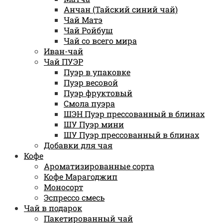
Анчан (Тайский синий чай)
Чай Матэ
Чай Ройбуш
Чай со всего мира
Иван-чай
Чай ПУЭР
Пуэр в упаковке
Пуэр весовой
Пуэр фруктовый
Смола пуэра
ШЭН Пуэр прессованный в блинах
ШУ Пуэр мини
ШУ Пуэр прессованный в блинах
Добавки для чая
Кофе
Ароматизированные сорта
Кофе Марагоджип
Моносорт
Эспрессо смесь
Чай в подарок
Пакетированный чай