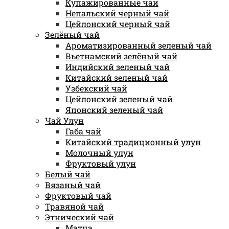
Купажированные чаи
Непальский черный чай
Цейлонский черный чай
Зелёный чай
Ароматизированный зеленый чай
Вьетнамский зелёный чай
Индийский зеленый чай
Китайский зеленый чай
Узбекский чай
Цейлонский зеленый чай
Японский зеленый чай
Чай Улун
Габа чай
Китайский традиционный улун
Молочный улун
Фруктовый улун
Белый чай
Вязаный чай
Фруктовый чай
Травяной чай
Этнический чай
Матча