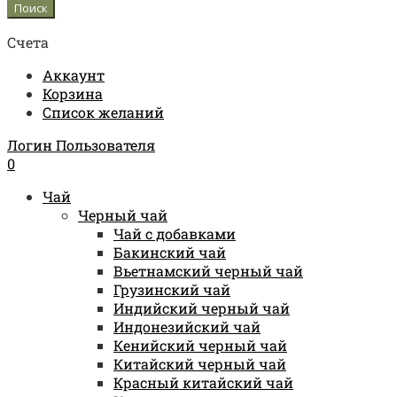
Счета
Аккаунт
Корзина
Список желаний
Логин Пользователя
0
Чай
Черный чай
Чай с добавками
Бакинский чай
Вьетнамский черный чай
Грузинский чай
Индийский черный чай
Индонезийский чай
Кенийский черный чай
Китайский черный чай
Красный китайский чай