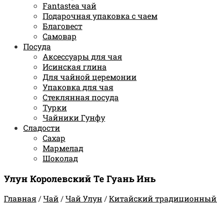
Fantastea чай
Подарочная упаковка с чаем
Благовест
Самовар
Посуда
Аксессуары для чая
Исинская глина
Для чайной церемонии
Упаковка для чая
Стеклянная посуда
Турки
Чайники Гунфу
Сладости
Сахар
Мармелад
Шоколад
Улун Королевский Те Гуань Инь
Главная
/
Чай
/
Чай Улун
/
Китайский традиционный