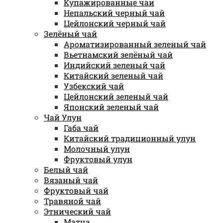
Купажированные чаи
Непальский черный чай
Цейлонский черный чай
Зелёный чай
Ароматизированный зеленый чай
Вьетнамский зелёный чай
Индийский зеленый чай
Китайский зеленый чай
Узбекский чай
Цейлонский зеленый чай
Японский зеленый чай
Чай Улун
Габа чай
Китайский традиционный улун
Молочный улун
Фруктовый улун
Белый чай
Вязаный чай
Фруктовый чай
Травяной чай
Этнический чай
Матча