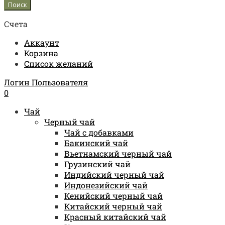
Счета
Аккаунт
Корзина
Список желаний
Логин Пользователя
0
Чай
Черный чай
Чай с добавками
Бакинский чай
Вьетнамский черный чай
Грузинский чай
Индийский черный чай
Индонезийский чай
Кенийский черный чай
Китайский черный чай
Красный китайский чай