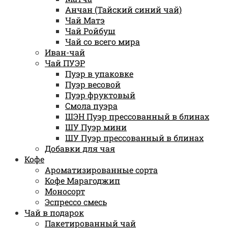
Анчан (Тайский синий чай)
Чай Матэ
Чай Ройбуш
Чай со всего мира
Иван-чай
Чай ПУЭР
Пуэр в упаковке
Пуэр весовой
Пуэр фруктовый
Смола пуэра
ШЭН Пуэр прессованный в блинах
ШУ Пуэр мини
ШУ Пуэр прессованный в блинах
Добавки для чая
Кофе
Ароматизированные сорта
Кофе Марагоджип
Моносорт
Эспрессо смесь
Чай в подарок
Пакетированный чай