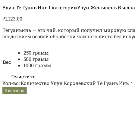
Улун Те Гуань Инь 1 категории
Улун Женьшень Высша
₽
1,123.00
Тегуаньинь — это чай, который получил мировую сла
следствием особой обработки чайного листа без иск
250 грамм
500 грамм
Вес
1000 грамм
Очистить
Кол-во:
Количество Улун Королевский Те Гуань Инь
В корзину