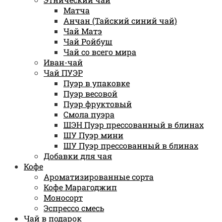
Матча
Анчан (Тайский синий чай)
Чай Матэ
Чай Ройбуш
Чай со всего мира
Иван-чай
Чай ПУЭР
Пуэр в упаковке
Пуэр весовой
Пуэр фруктовый
Смола пуэра
ШЭН Пуэр прессованный в блинах
ШУ Пуэр мини
ШУ Пуэр прессованный в блинах
Добавки для чая
Кофе
Ароматизированные сорта
Кофе Марагоджип
Моносорт
Эспрессо смесь
Чай в подарок