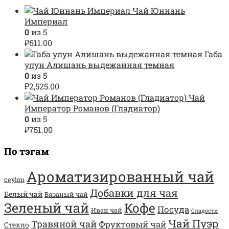
Чай Юннань
Империал
0
из 5
₽
611.00
Габа
улун Алишань выдежанная темная
0
из 5
₽
2,525.00
Чай
Император Романов (Гладиатор)
0
из 5
₽
751.00
По тэгам
Ароматизированный чай
ceylon
Добавки для чая
Белый чай
Вязаный чай
Зеленый чай
Кофе
Посуда
Иван чай
Сладости
Чай Пуэр
Травяной чай
Фруктовый чай
Стекло