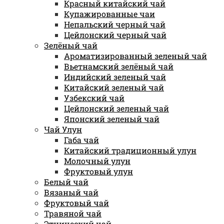
Красный китайский чай
Купажированные чаи
Непальский черный чай
Цейлонский черный чай
Зелёный чай
Ароматизированный зеленый чай
Вьетнамский зелёный чай
Индийский зеленый чай
Китайский зеленый чай
Узбекский чай
Цейлонский зеленый чай
Японский зеленый чай
Чай Улун
Габа чай
Китайский традиционный улун
Молочный улун
Фруктовый улун
Белый чай
Вязаный чай
Фруктовый чай
Травяной чай
Этнический чай