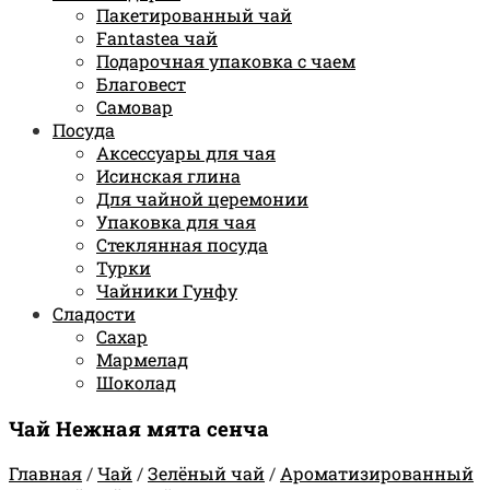
Пакетированный чай
Fantastea чай
Подарочная упаковка с чаем
Благовест
Самовар
Посуда
Аксессуары для чая
Исинская глина
Для чайной церемонии
Упаковка для чая
Стеклянная посуда
Турки
Чайники Гунфу
Сладости
Сахар
Мармелад
Шоколад
Чай Нежная мята сенча
Главная
/
Чай
/
Зелёный чай
/
Ароматизированный