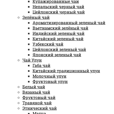
Купажированные чаи
Непальский черный чай
Цейлонский черный чай
Зелёный чай
Ароматизированный зеленый чай
Вьетнамский зелёный чай
Индийский зеленый чай
Китайский зеленый чай
Узбекский чай
Цейлонский зеленый чай
Японский зеленый чай
Чай Улун
Габа чай
Китайский традиционный улун
Молочный улун
Фруктовый улун
Белый чай
Вязаный чай
Фруктовый чай
Травяной чай
Этнический чай
Матча