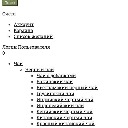
Счета
Аккаунт
Корзина
Список желаний
Логин Пользователя
0
Чай
Черный чай
Чай с добавками
Бакинский чай
Вьетнамский черный чай
Грузинский чай
Индийский черный чай
Индонезийский чай
Кенийский черный чай
Китайский черный чай
Красный китайский чай