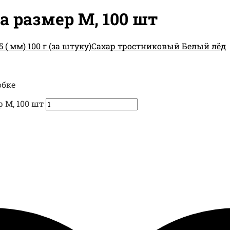
 размер M, 100 шт
( мм) 100 г (за штуку)
Сахар тростниковый Белый лёд
обке
 M, 100 шт