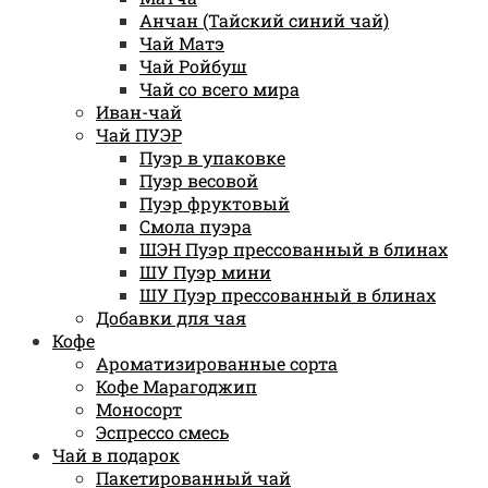
Анчан (Тайский синий чай)
Чай Матэ
Чай Ройбуш
Чай со всего мира
Иван-чай
Чай ПУЭР
Пуэр в упаковке
Пуэр весовой
Пуэр фруктовый
Смола пуэра
ШЭН Пуэр прессованный в блинах
ШУ Пуэр мини
ШУ Пуэр прессованный в блинах
Добавки для чая
Кофе
Ароматизированные сорта
Кофе Марагоджип
Моносорт
Эспрессо смесь
Чай в подарок
Пакетированный чай