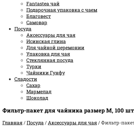
Fantastea чай
Подарочная упаковка с чаем
Благовест
Самовар
Посуда
Аксессуары для чая
Исинская глина
Для чайной церемонии
Упаковка для чая
Стеклянная посуда
Турки
Чайники Гунфу
Сладости
Сахар
Мармелад
Шоколад
Фильтр-пакет для чайника размер M, 100 шт
Главная
/
Посуда
/
Аксессуары для чая
/
Фильтр-пакет