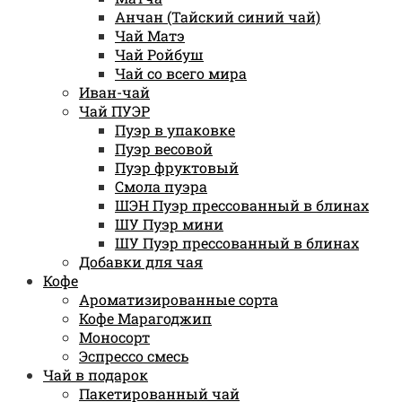
Анчан (Тайский синий чай)
Чай Матэ
Чай Ройбуш
Чай со всего мира
Иван-чай
Чай ПУЭР
Пуэр в упаковке
Пуэр весовой
Пуэр фруктовый
Смола пуэра
ШЭН Пуэр прессованный в блинах
ШУ Пуэр мини
ШУ Пуэр прессованный в блинах
Добавки для чая
Кофе
Ароматизированные сорта
Кофе Марагоджип
Моносорт
Эспрессо смесь
Чай в подарок
Пакетированный чай