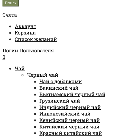
Счета
Аккаунт
Корзина
Список желаний
Логин Пользователя
0
Чай
Черный чай
Чай с добавками
Бакинский чай
Вьетнамский черный чай
Грузинский чай
Индийский черный чай
Индонезийский чай
Кенийский черный чай
Китайский черный чай
Красный китайский чай