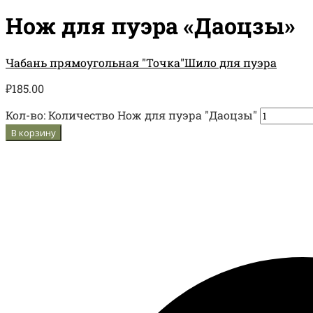
Нож для пуэра «Даоцзы»
Чабань прямоугольная "Точка"
Шило для пуэра
₽
185.00
Кол-во:
Количество Нож для пуэра "Даоцзы"
В корзину