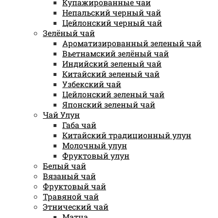
Купажированные чаи
Непальский черный чай
Цейлонский черный чай
Зелёный чай
Ароматизированный зеленый чай
Вьетнамский зелёный чай
Индийский зеленый чай
Китайский зеленый чай
Узбекский чай
Цейлонский зеленый чай
Японский зеленый чай
Чай Улун
Габа чай
Китайский традиционный улун
Молочный улун
Фруктовый улун
Белый чай
Вязаный чай
Фруктовый чай
Травяной чай
Этнический чай
Матча