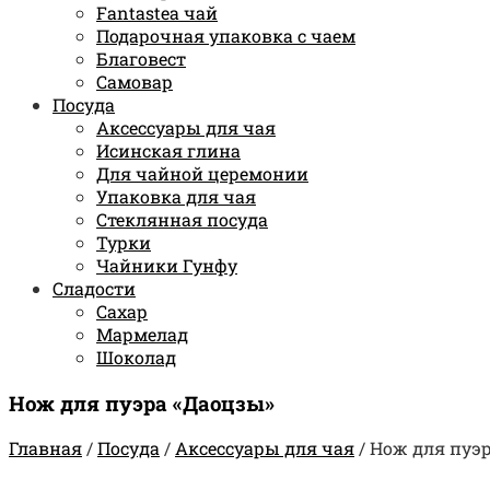
Fantastea чай
Подарочная упаковка с чаем
Благовест
Самовар
Посуда
Аксессуары для чая
Исинская глина
Для чайной церемонии
Упаковка для чая
Стеклянная посуда
Турки
Чайники Гунфу
Сладости
Сахар
Мармелад
Шоколад
Нож для пуэра «Даоцзы»
Главная
/
Посуда
/
Аксессуары для чая
/
Нож для пуэ