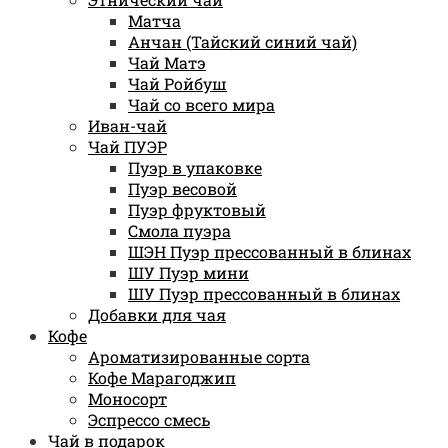
Матча
Анчан (Тайский синий чай)
Чай Матэ
Чай Ройбуш
Чай со всего мира
Иван-чай
Чай ПУЭР
Пуэр в упаковке
Пуэр весовой
Пуэр фруктовый
Смола пуэра
ШЭН Пуэр прессованный в блинах
ШУ Пуэр мини
ШУ Пуэр прессованный в блинах
Добавки для чая
Кофе
Ароматизированные сорта
Кофе Марагоджип
Моносорт
Эспрессо смесь
Чай в подарок