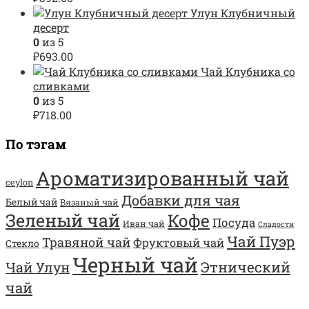
Улун Клубничный
десерт
0
из 5
₽
693.00
Чай Клубника со
сливками
0
из 5
₽
718.00
По тэгам
Ароматизированный чай
ceylon
Добавки для чая
Белый чай
Вязаный чай
Зеленый чай
Кофе
Посуда
Иван чай
Сладости
Чай Пуэр
Травяной чай
Фруктовый чай
Стекло
Черный чай
Этнический
Чай Улун
чай