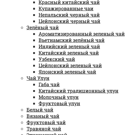
Красный китайский чай
Купажированные чаи
Непальский черный чай
Цейлонский черный чай
Зелёный чай
Ароматизированный зеленый чай
Вьетнамский зелёный чай
Индийский зеленый чай
Китайский зеленый чай
Узбекский чай
Цейлонский зеленый чай
Японский зеленый чай
Чай Улун
Габа чай
Китайский традиционный улун
Молочный улун
Фруктовый улун
Белый чай
Вязаный чай
Фруктовый чай
Травяной чай
Этнический чай