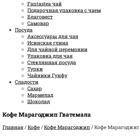
Fantastea чай
Подарочная упаковка с чаем
Благовест
Самовар
Посуда
Аксессуары для чая
Исинская глина
Для чайной церемонии
Упаковка для чая
Стеклянная посуда
Турки
Чайники Гунфу
Сладости
Сахар
Мармелад
Шоколад
Кофе Марагоджип Гватемала
Главная
/
Кофе
/
Кофе Марагоджип
/
Кофе Марагоджип