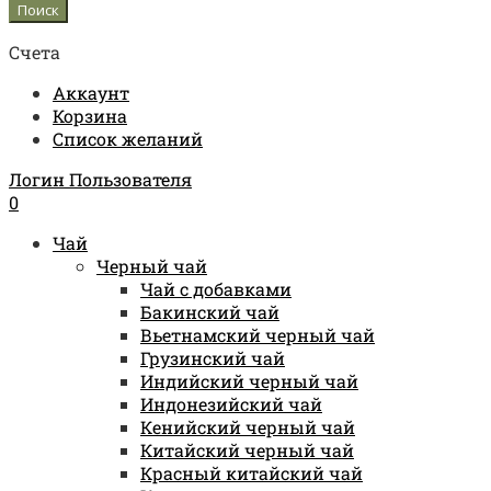
Счета
Аккаунт
Корзина
Список желаний
Логин Пользователя
0
Чай
Черный чай
Чай с добавками
Бакинский чай
Вьетнамский черный чай
Грузинский чай
Индийский черный чай
Индонезийский чай
Кенийский черный чай
Китайский черный чай
Красный китайский чай