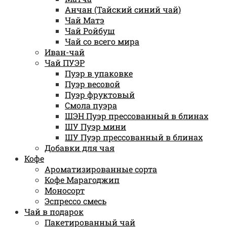
Анчан (Тайский синий чай)
Чай Матэ
Чай Ройбуш
Чай со всего мира
Иван-чай
Чай ПУЭР
Пуэр в упаковке
Пуэр весовой
Пуэр фруктовый
Смола пуэра
ШЭН Пуэр прессованный в блинах
ШУ Пуэр мини
ШУ Пуэр прессованный в блинах
Добавки для чая
Кофе
Ароматизированные сорта
Кофе Марагоджип
Моносорт
Эспрессо смесь
Чай в подарок
Пакетированный чай