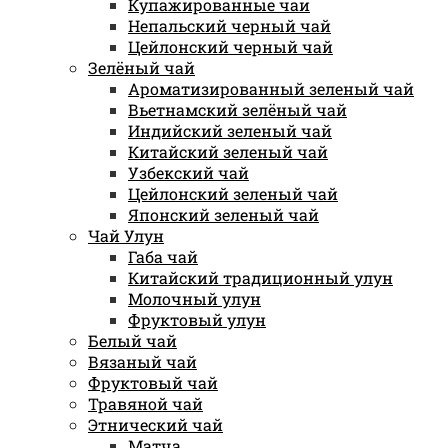
Купажированные чаи
Непальский черный чай
Цейлонский черный чай
Зелёный чай
Ароматизированный зеленый чай
Вьетнамский зелёный чай
Индийский зеленый чай
Китайский зеленый чай
Узбекский чай
Цейлонский зеленый чай
Японский зеленый чай
Чай Улун
Габа чай
Китайский традиционный улун
Молочный улун
Фруктовый улун
Белый чай
Вязаный чай
Фруктовый чай
Травяной чай
Этнический чай
Матча