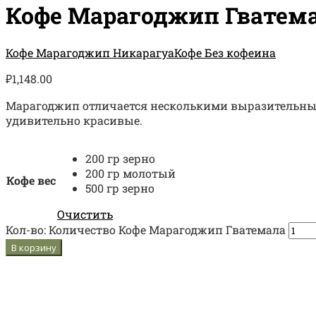
Кофе Марагоджип Гватем
Кофе Марагоджип Никарагуа
Кофе Без кофеина
₽
1,148.00
Марагоджип отличается несколькими выразительными
удивительно красивые.
200 гр зерно
200 гр молотый
Кофе вес
500 гр зерно
Очистить
Кол-во:
Количество Кофе Марагоджип Гватемала
В корзину