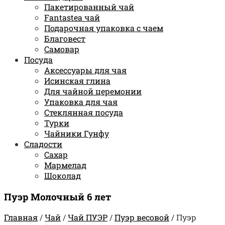
Пакетированный чай
Fantastea чай
Подарочная упаковка с чаем
Благовест
Самовар
Посуда
Аксессуары для чая
Исинская глина
Для чайной церемонии
Упаковка для чая
Стеклянная посуда
Турки
Чайники Гунфу
Сладости
Сахар
Мармелад
Шоколад
Пуэр Молочный 6 лет
Главная
/
Чай
/
Чай ПУЭР
/
Пуэр весовой
/
Пуэр