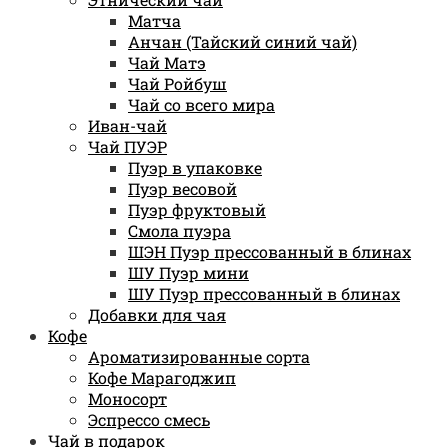
Матча
Анчан (Тайский синий чай)
Чай Матэ
Чай Ройбуш
Чай со всего мира
Иван-чай
Чай ПУЭР
Пуэр в упаковке
Пуэр весовой
Пуэр фруктовый
Смола пуэра
ШЭН Пуэр прессованный в блинах
ШУ Пуэр мини
ШУ Пуэр прессованный в блинах
Добавки для чая
Кофе
Ароматизированные сорта
Кофе Марагоджип
Моносорт
Эспрессо смесь
Чай в подарок