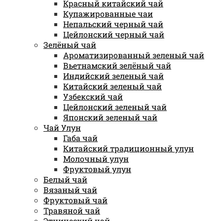
Красный китайский чай
Купажированные чаи
Непальский черный чай
Цейлонский черный чай
Зелёный чай
Ароматизированный зеленый чай
Вьетнамский зелёный чай
Индийский зеленый чай
Китайский зеленый чай
Узбекский чай
Цейлонский зеленый чай
Японский зеленый чай
Чай Улун
Габа чай
Китайский традиционный улун
Молочный улун
Фруктовый улун
Белый чай
Вязаный чай
Фруктовый чай
Травяной чай
Этнический чай