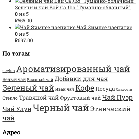
Зеленый чай Бай Са Лю "Туманно-облачный"
0
из 5
₽
555.00
Чай Зимнее чаепитие
0
из 5
₽
697.00
По тэгам
Ароматизированный чай
ceylon
Добавки для чая
Белый чай
Вязаный чай
Зеленый чай
Кофе
Посуда
Иван чай
Сладости
Чай Пуэр
Травяной чай
Фруктовый чай
Стекло
Черный чай
Этнический
Чай Улун
чай
Адрес