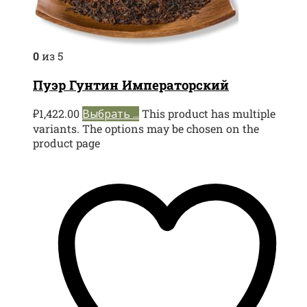
0
из 5
Пуэр Гунтин Императорский
₽
1,422.00
Выбрать ...
This product has multiple
variants. The options may be chosen on the
product page