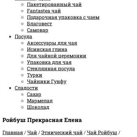
Пакетированный чай
Fantastea чай
Подарочная упаковка с чаем
Благовест
Самовар
Посуда
Аксессуары для чая
Исинская глина
Для чайной церемонии
Упаковка для чая
Стеклянная посуда
Турки
Чайники Гунфу
Сладости
Сахар
Мармелад
Шоколад
Ройбуш Прекрасная Елена
Главная
/
Чай
/
Этнический чай
/
Чай Ройбуш
/