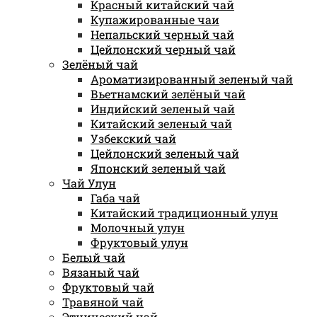
Красный китайский чай
Купажированные чаи
Непальский черный чай
Цейлонский черный чай
Зелёный чай
Ароматизированный зеленый чай
Вьетнамский зелёный чай
Индийский зеленый чай
Китайский зеленый чай
Узбекский чай
Цейлонский зеленый чай
Японский зеленый чай
Чай Улун
Габа чай
Китайский традиционный улун
Молочный улун
Фруктовый улун
Белый чай
Вязаный чай
Фруктовый чай
Травяной чай
Этнический чай