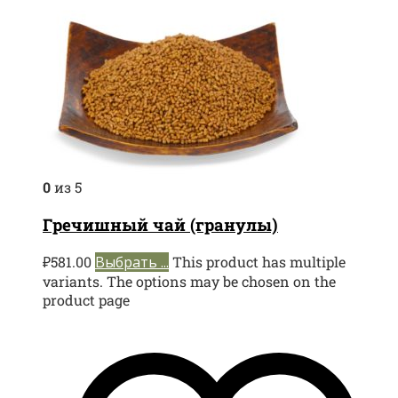
0
из 5
Гречишный чай (гранулы)
₽
581.00
Выбрать ...
This product has multiple
variants. The options may be chosen on the
product page