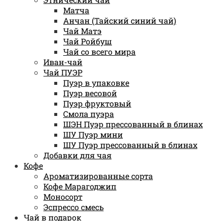
Матча
Анчан (Тайский синий чай)
Чай Матэ
Чай Ройбуш
Чай со всего мира
Иван-чай
Чай ПУЭР
Пуэр в упаковке
Пуэр весовой
Пуэр фруктовый
Смола пуэра
ШЭН Пуэр прессованный в блинах
ШУ Пуэр мини
ШУ Пуэр прессованный в блинах
Добавки для чая
Кофе
Ароматизированные сорта
Кофе Марагоджип
Моносорт
Эспрессо смесь
Чай в подарок