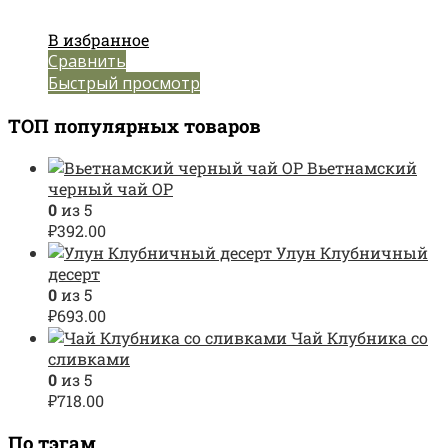
В избранное
Сравнить
Быстрый просмотр
ТОП популярных товаров
Вьетнамский
черный чай OP
0
из 5
₽
392.00
Улун Клубничный
десерт
0
из 5
₽
693.00
Чай Клубника со
сливками
0
из 5
₽
718.00
По тэгам