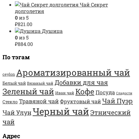
Чай Секрет
долголетия
0
из 5
₽
821.00
Душица
0
из 5
₽
884.00
По тэгам
Ароматизированный чай
ceylon
Добавки для чая
Белый чай
Вязаный чай
Зеленый чай
Кофе
Посуда
Иван чай
Сладости
Чай Пуэр
Травяной чай
Фруктовый чай
Стекло
Черный чай
Этнический
Чай Улун
чай
Адрес