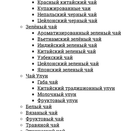
Красный китайский чай
Купажированные чаи
Непальский черный чай
Цейлонский черный чай
Зелёный чай
Ароматизированный зеленый чай
Вьетнамский зелёный чай
Индийский зеленый чай
Китайский зеленый чай
Узбекский чай
Цейлонский зеленый чай
Японский зеленый чай
Чай Улун
Габа чай
Китайский традиционный улун
Молочный улун
Фруктовый улун
Белый чай
Вязаный чай
Фруктовый чай
Травяной чай
Этнический чай