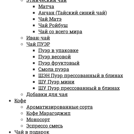
Матча
Анчан (Тайский синий чай)
Чай Матэ
Чай Ройбуш
Чай со всего мира
Иван-чай
Чай ПУЭР
Пуэр в упаковке
Пуэр весовой
Пуэр фруктовый
Смола пуэра
ШЭН Пуэр прессованный в блинах
ШУ Пуэр мини
ШУ Пуэр прессованный в блинах
Добавки для чая
Кофе
Ароматизированные сорта
Кофе Марагоджип
Моносорт
Эспрессо смесь
Чай в подарок